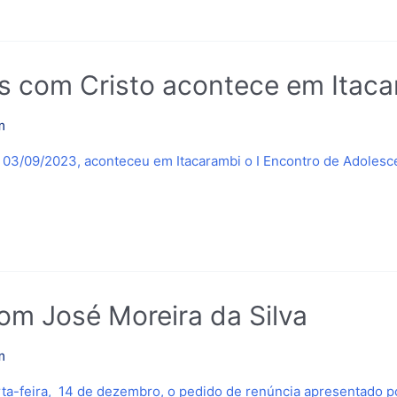
es com Cristo acontece em Ita
m
e 03/09/2023, aconteceu em Itacarambi o I Encontro de Adoles
m José Moreira da Silva
m
rta-feira, 14 de dezembro, o pedido de renúncia apresentado 