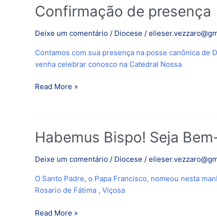
Monsenhor
Confirmação
Confirmação de presença
Geraldo
de
presença
Deixe um comentário
/
Diocese
/
elieser.vezzaro@gm
Contamos com sua presença na posse canônica de Do
venha celebrar conosco na Catedral Nossa
Read More »
Habemus
Habemus Bispo! Seja Bem-
Bispo!
Seja
Deixe um comentário
/
Diocese
/
elieser.vezzaro@gm
Bem-
O Santo Padre, o Papa Francisco, nomeou nesta manh
Vindo
Rosario de Fátima , Viçosa
Mons.
Geraldo
Read More »
de