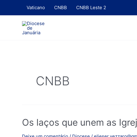
Ir
Vaticano
CNBB
CNBB Leste 2
para
o
conteúdo
CNBB
Os
Os laços que unem as Igrej
laços
que
Deixe um comentário
/
Diocese
/
elieser.vezzaro@gm