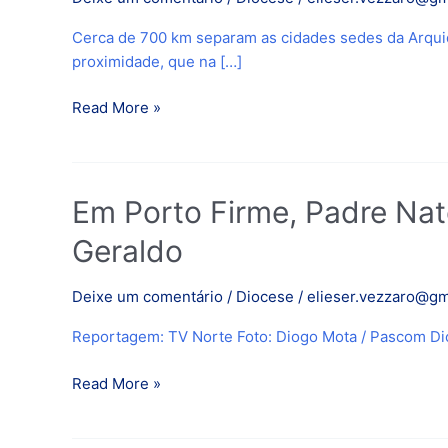
unem
Cerca de 700 km separam as cidades sedes da Arquidi
as
proximidade, que na […]
Igrejas
Particulares
Read More »
de
Mariana
e
Januária
Em
Em Porto Firme, Padre Na
Porto
Geraldo
Firme,
Padre
Deixe um comentário
/
Diocese
/
elieser.vezzaro@gm
Natelson
fez
Reportagem: TV Norte Foto: Diogo Mota / Pascom Di
pronunciamento
de
Read More »
acolhida
ao
Bispo