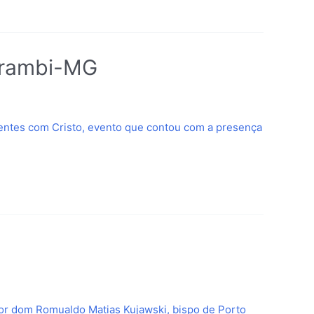
carambi-MG
centes com Cristo, evento que contou com a presença
por dom Romualdo Matias Kujawski, bispo de Porto