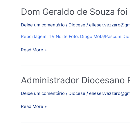
Dom
Dom
Dom Geraldo de Souza foi 
Geraldo
Geraldo
de
Deixe um comentário
/
Diocese
/
elieser.vezzaro@gm
Souza
Reportagem: TV Norte Foto: Diogo Mota/Pascom Dio
foi
ordenado
Read More »
bispo
em
Porto
Firme,
Administrador
Administrador Diocesano 
sua
Diocesano
terra
Padre
natal
Deixe um comentário
/
Diocese
/
elieser.vezzaro@gm
Natelson
fala
Read More »
da
ordenação
de