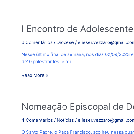
Souza
Rodrigues
I
I Encontro de Adolescent
Encontro
de
6 Comentários
/
Diocese
/
elieser.vezzaro@gmail.co
Adolescentes
Nesse último final de semana, nos dias 02/09/2023 
com
de10 palestrantes, e foi
Cristo
acontece
Read More »
em
Itacarambi-
MG
Nomeação
Nomeação Episcopal de Do
Episcopal
de
4 Comentários
/
Notícias
/
elieser.vezzaro@gmail.co
Dom
O Santo Padre, o Papa Francisco, acolheu nessa qua
José