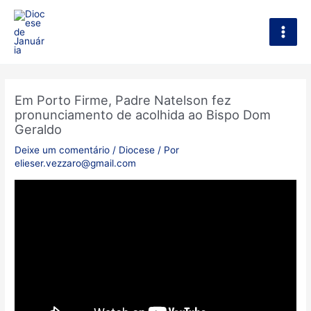
Ir
Main
para
Men
o
conteúdo
Em Porto Firme, Padre Natelson fez
pronunciamento de acolhida ao Bispo Dom
Geraldo
Deixe um comentário
/
Diocese
/ Por
elieser.vezzaro@gmail.com