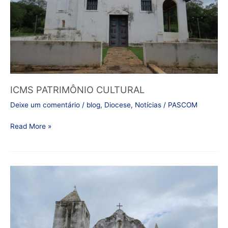
ICMS PATRIMÔNIO CULTURAL
Deixe um comentário
/
blog
,
Diocese
,
Notícias
/
PASCOM
Read More »
Boletim
Informativo:
Situação
da
Igreja
de