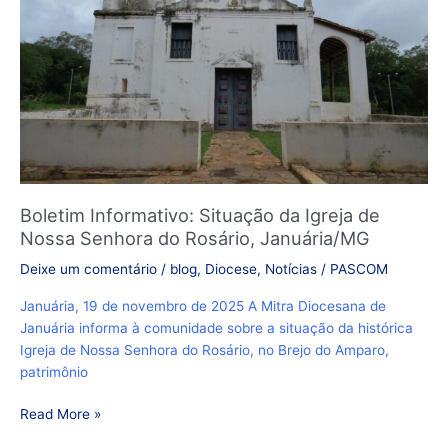
Nossa
Senhora
do
Rosário,
Januária/MG
Boletim Informativo: Situação da Igreja de
Nossa Senhora do Rosário, Januária/MG
Deixe um comentário
/
blog
,
Diocese
,
Notícias
/
PASCOM
Januária, 19 de novembro de 2025 A Mitra Diocesana de
Januária informa à comunidade sobre a situação da histórica
Igreja de Nossa Senhora do Rosário, no Brejo do Amparo,
patrimônio
Read More »